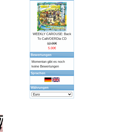
WEEKLY CAROUSE: Back
To CaliVOERDia CD
12.00€
5.00€
Bewertungen
Momentan gibt es noch
keine Bewertungen
Sprachen
Währungen