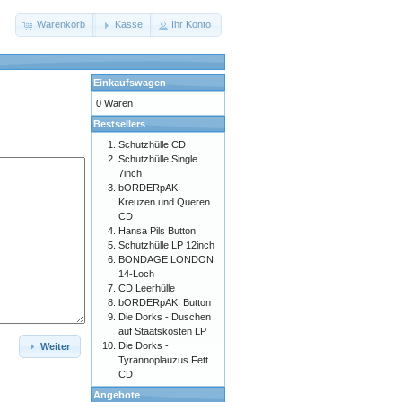
Warenkorb
Kasse
Ihr Konto
Einkaufswagen
0 Waren
Bestsellers
Schutzhülle CD
Schutzhülle Single
7inch
bORDERpAKI -
Kreuzen und Queren
CD
Hansa Pils Button
Schutzhülle LP 12inch
BONDAGE LONDON
14-Loch
CD Leerhülle
bORDERpAKI Button
Die Dorks - Duschen
auf Staatskosten LP
Die Dorks -
Weiter
Tyrannoplauzus Fett
CD
Angebote