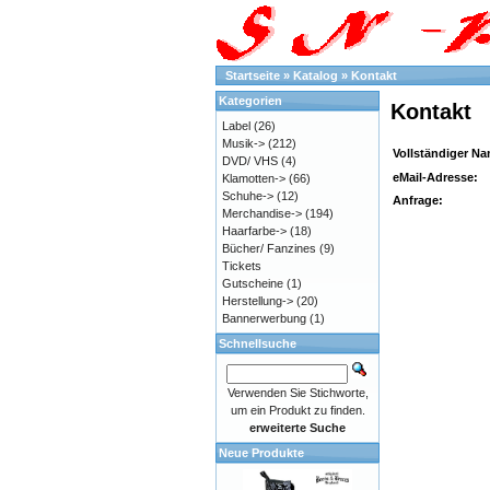
Startseite
»
Katalog
»
Kontakt
Kategorien
Kontakt
Label
(26)
Musik->
(212)
Vollständiger N
DVD/ VHS
(4)
eMail-Adresse:
Klamotten->
(66)
Schuhe->
(12)
Anfrage:
Merchandise->
(194)
Haarfarbe->
(18)
Bücher/ Fanzines
(9)
Tickets
Gutscheine
(1)
Herstellung->
(20)
Bannerwerbung
(1)
Schnellsuche
Verwenden Sie Stichworte,
um ein Produkt zu finden.
erweiterte Suche
Neue Produkte