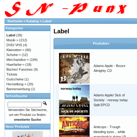
Startseite
»
Katalog
»
Label
Kategorien
Label
Label
(26)
Musik->
(212)
Produkte+
DVD/ VHS
(4)
Klamotten->
(66)
Schuhe->
(12)
Merchandise->
(194)
Haarfarbe->
(18)
Adams Apple - Booze
Bücher/ Fanzines
(9)
Almighty CD
Tickets
Gutscheine
(1)
Herstellung->
(20)
Bannerwerbung
(1)
Adams Apple/ Sick of
Schnellsuche
Society - norway today
Split EPCD
Verwenden Sie Stichworte,
um ein Produkt zu finden.
erweiterte Suche
Neue Produkte
Anticops - Trough
bleeding eyes... while
everybody’s dying LP