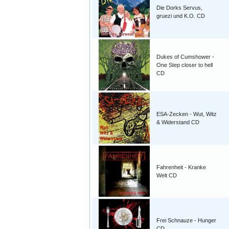
Die Dorks Servus,
gruezi und K.O. CD
Dukes of Cumshower -
One Step closer to hell
CD
ESA-Zecken - Wut, Witz
& Widerstand CD
Fahrenheit - Kranke
Welt CD
Frei Schnauze - Hunger
CD