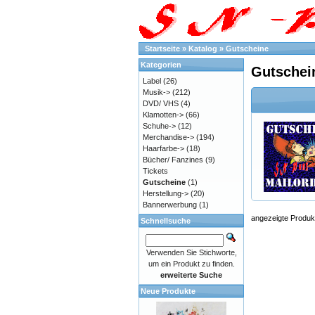
Startseite
»
Katalog
»
Gutscheine
Kategorien
Gutschei
Label
(26)
Musik->
(212)
DVD/ VHS
(4)
Klamotten->
(66)
Schuhe->
(12)
Merchandise->
(194)
Haarfarbe->
(18)
Bücher/ Fanzines
(9)
Tickets
Gutscheine
(1)
Herstellung->
(20)
Bannerwerbung
(1)
angezeigte Produk
Schnellsuche
Verwenden Sie Stichworte,
um ein Produkt zu finden.
erweiterte Suche
Neue Produkte