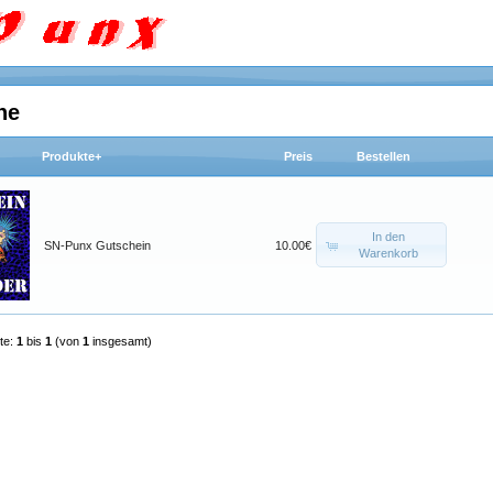
ne
Produkte+
Preis
Bestellen
In den
SN-Punx Gutschein
10.00€
Warenkorb
te:
1
bis
1
(von
1
insgesamt)