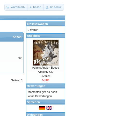
Warenkorb
Kasse
Ihr Konto
Einkaufswagen
0 Waren
Angebote
Anzahl
99
Adams Apple - Booze
Almighty CD
12.00€
5.00€
Seiten:
1
Bewertungen
Momentan gibt es noch
keine Bewertungen
Sprachen
Währungen