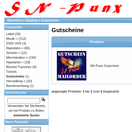
Startseite
»
Katalog
»
Gutscheine
Kategorien
Gutscheine
Label
(26)
Musik->
(212)
Produkte
DVD/ VHS
(4)
Klamotten->
(66)
Schuhe->
(12)
Merchandise->
(194)
Haarfarbe->
(18)
SN-Punx Gutschein
Bücher/ Fanzines
(9)
Tickets
Gutscheine
(1)
Herstellung->
(20)
Bannerwerbung
(1)
angezeigte Produkte:
1
bis
1
(von
1
insgesamt)
Schnellsuche
Verwenden Sie Stichworte,
um ein Produkt zu finden.
erweiterte Suche
Neue Produkte