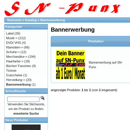
Startseite
»
Katalog
»
Bannerwerbung
Kategorien
Bannerwerbung
Label
(26)
Musik->
(212)
Produkte+
DVD/ VHS
(4)
Klamotten->
(66)
Schuhe->
(12)
Merchandise->
(194)
Haarfarbe->
(18)
Bannerwerbung auf SN-
Bücher/ Fanzines
(9)
Punx
Tickets
Gutscheine
(1)
Herstellung->
(20)
Bannerwerbung
(1)
angezeigte Produkte:
1
bis
1
(von
1
insgesamt)
Schnellsuche
Verwenden Sie Stichworte,
um ein Produkt zu finden.
erweiterte Suche
Neue Produkte