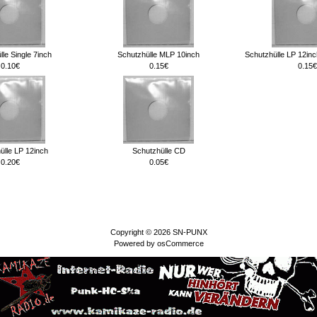
le Single 7inch
Schutzhülle MLP 10inch
Schutzhülle LP 12inc
0.10€
0.15€
0.15€
ülle LP 12inch
Schutzhülle CD
0.20€
0.05€
Copyright © 2026
SN-PUNX
Powered by
osCommerce