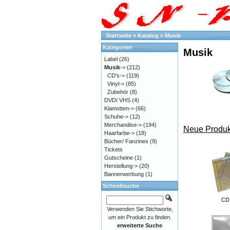
Startseite
»
Katalog
»
Musik
Kategorien
Musik
Label
(26)
Musik
->
(212)
CD's->
(119)
Vinyl->
(85)
Zubehör
(8)
DVD/ VHS
(4)
Klamotten->
(66)
Schuhe->
(12)
Merchandise->
(194)
Neue Produk
Haarfarbe->
(18)
Bücher/ Fanzines
(9)
Tickets
Gutscheine
(1)
Herstellung->
(20)
Bannerwerbung
(1)
Schnellsuche
CD 
Verwenden Sie Stichworte,
um ein Produkt zu finden.
erweiterte Suche