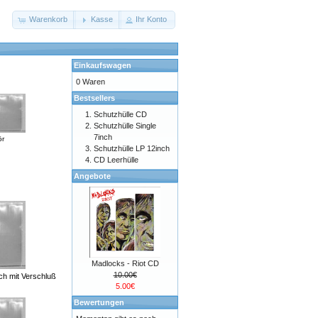
Warenkorb
Kasse
Ihr Konto
Einkaufswagen
0 Waren
Bestsellers
Schutzhülle CD
Schutzhülle Single
7inch
r
Schutzhülle LP 12inch
CD Leerhülle
Angebote
Madlocks - Riot CD
10.00€
nch mit Verschluß
5.00€
Bewertungen