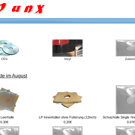
CD's
Vinyl
Zubehö
te im August
Leerhülle
LP Innenhüllen ohne Fütterung (12inch)
Schutzhülle Single 7i
0.30€
0.20€
0.07€