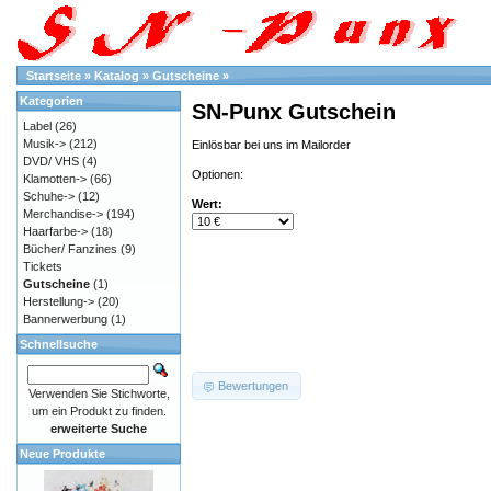
Startseite
»
Katalog
»
Gutscheine
»
Kategorien
SN-Punx Gutschein
Label
(26)
Musik->
(212)
Einlösbar bei uns im Mailorder
DVD/ VHS
(4)
Optionen:
Klamotten->
(66)
Schuhe->
(12)
Wert:
Merchandise->
(194)
Haarfarbe->
(18)
Bücher/ Fanzines
(9)
Tickets
Gutscheine
(1)
Herstellung->
(20)
Bannerwerbung
(1)
Schnellsuche
Bewertungen
Verwenden Sie Stichworte,
um ein Produkt zu finden.
erweiterte Suche
Neue Produkte