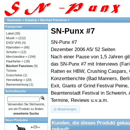
Startseite
»
Katalog
»
Bücher/ Fanzines
»
Kategorien
SN-Punx #7
Label
(26)
Musik->
(212)
SN-Punx #7
DVD/ VHS
(4)
Klamotten->
(66)
Dezember 2006 A5/ 52 Seiten
Schuhe->
(12)
Nach einer Pause von 1,5 Jahren gib
Merchandise->
(194)
Haarfarbe->
(18)
das SN-Punx #7 mit Interviews (Fari
Bücher/ Fanzines
(9)
Ratten ex HBW, Crushing Caspars, 
Tickets
Gutscheine
(1)
Konzertberichte (Bad Manners, Berl
Herstellung->
(20)
Bannerwerbung
(1)
Exit, Giants of Grind Festival Peine,
Schnellsuche
Beamtenstadt Festival in Schwerin, 
Termine, Reviews u.v.a.m.
Verwenden Sie Stichworte,
um ein Produkt zu finden.
Bewertungen
erweiterte Suche
Neue Produkte
Kunden, die dieses Produkt gekau
gekauft: