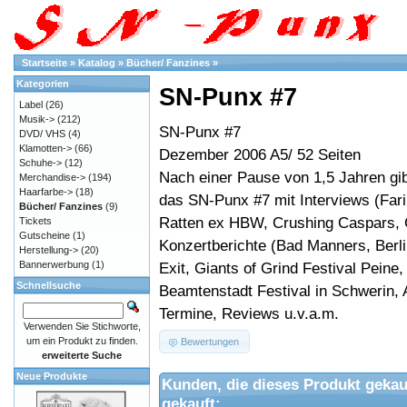
Startseite
»
Katalog
»
Bücher/ Fanzines
»
Kategorien
SN-Punx #7
Label
(26)
Musik->
(212)
SN-Punx #7
DVD/ VHS
(4)
Klamotten->
(66)
Dezember 2006 A5/ 52 Seiten
Schuhe->
(12)
Nach einer Pause von 1,5 Jahren gib
Merchandise->
(194)
Haarfarbe->
(18)
das SN-Punx #7 mit Interviews (Fari
Bücher/ Fanzines
(9)
Ratten ex HBW, Crushing Caspars, 
Tickets
Gutscheine
(1)
Konzertberichte (Bad Manners, Berl
Herstellung->
(20)
Bannerwerbung
(1)
Exit, Giants of Grind Festival Peine,
Schnellsuche
Beamtenstadt Festival in Schwerin, 
Termine, Reviews u.v.a.m.
Verwenden Sie Stichworte,
um ein Produkt zu finden.
Bewertungen
erweiterte Suche
Neue Produkte
Kunden, die dieses Produkt gekau
gekauft: