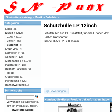
Startseite
»
Katalog
»
Musik
»
Zubehör
»
Kategorien
Schutzhülle LP 12inch
Label
(26)
Musik
->
(212)
Schutzhüllen aus PE-Kunststoff, für eine LP oder Maxi.
CD's->
(119)
Farbe: Transparent
Vinyl->
(85)
Größe: 325 x 325 x 0,15 mm
Zubehör
(8)
DVD/ VHS
(4)
Klamotten->
(66)
Schuhe->
(12)
Merchandise->
(194)
Haarfarbe->
(18)
Bücher/ Fanzines
(9)
Tickets
Gutscheine
(1)
Herstellung->
(20)
Bannerwerbung
(1)
Schnellsuche
Bewertungen
Kunden, die dieses Produkt gekauft haben, haben 
Verwenden Sie Stichworte,
um ein Produkt zu finden.
erweiterte Suche