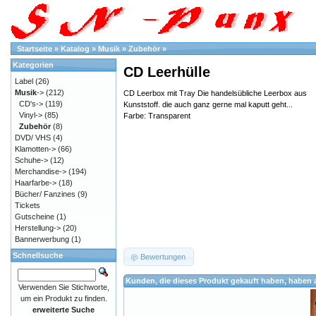
Startseite
»
Katalog
»
Musik
»
Zubehör
»
Kategorien
CD Leerhülle
Label
(26)
Musik
->
(212)
CD Leerbox mit Tray Die handelsübliche Leerbox aus
CD's->
(119)
Kunststoff. die auch ganz gerne mal kaputt geht...
Vinyl->
(85)
Farbe: Transparent
Zubehör
(8)
DVD/ VHS
(4)
Klamotten->
(66)
Schuhe->
(12)
Merchandise->
(194)
Haarfarbe->
(18)
Bücher/ Fanzines
(9)
Tickets
Gutscheine
(1)
Herstellung->
(20)
Bannerwerbung
(1)
Schnellsuche
Bewertungen
Kunden, die dieses Produkt gekauft haben, haben 
Verwenden Sie Stichworte,
um ein Produkt zu finden.
erweiterte Suche