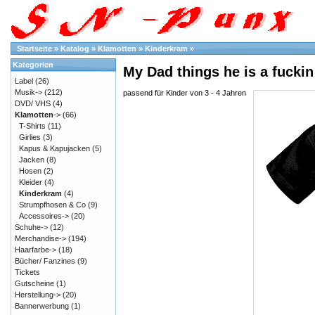
Startseite
»
Katalog
»
Klamotten
»
Kinderkram
»
Kategorien
My Dad things he is a fuckin
Label
(26)
Musik->
(212)
passend für Kinder von 3 - 4 Jahren
DVD/ VHS
(4)
Klamotten
->
(66)
T-Shirts
(11)
Girlies
(3)
Kapus & Kapujacken
(5)
Jacken
(8)
Hosen
(2)
Kleider
(4)
Kinderkram
(4)
Strumpfhosen & Co
(9)
Accessoires->
(20)
Schuhe->
(12)
Merchandise->
(194)
Haarfarbe->
(18)
Bücher/ Fanzines
(9)
Tickets
Gutscheine
(1)
Herstellung->
(20)
Bannerwerbung
(1)