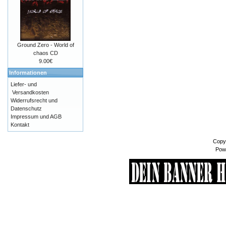
Ground Zero - World of
chaos CD
9.00€
Informationen
Liefer- und
Versandkosten
Widerrufsrecht und
Datenschutz
Impressum und AGB
Kontakt
Copy
Pow