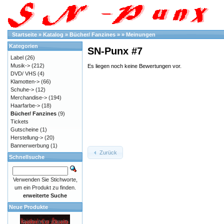
Startseite
»
Katalog
»
Bücher/ Fanzines
»
»
Meinungen
Kategorien
SN-Punx #7
Label
(26)
Musik->
(212)
Es liegen noch keine Bewertungen vor.
DVD/ VHS
(4)
Klamotten->
(66)
Schuhe->
(12)
Merchandise->
(194)
Haarfarbe->
(18)
Bücher/ Fanzines
(9)
Tickets
Gutscheine
(1)
Herstellung->
(20)
Bannerwerbung
(1)
Zurück
Schnellsuche
Verwenden Sie Stichworte,
um ein Produkt zu finden.
erweiterte Suche
Neue Produkte