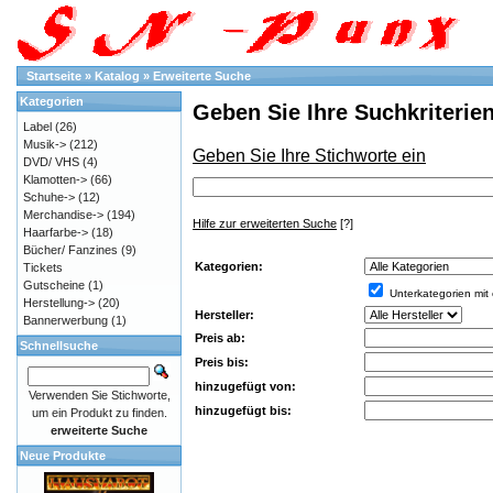
Startseite
»
Katalog
»
Erweiterte Suche
Kategorien
Geben Sie Ihre Suchkriterien
Label
(26)
Musik->
(212)
Geben Sie Ihre Stichworte ein
DVD/ VHS
(4)
Klamotten->
(66)
Schuhe->
(12)
Merchandise->
(194)
Hilfe zur erweiterten Suche
[?]
Haarfarbe->
(18)
Bücher/ Fanzines
(9)
Kategorien:
Tickets
Gutscheine
(1)
Unterkategorien mit
Herstellung->
(20)
Hersteller:
Bannerwerbung
(1)
Preis ab:
Schnellsuche
Preis bis:
hinzugefügt von:
Verwenden Sie Stichworte,
hinzugefügt bis:
um ein Produkt zu finden.
erweiterte Suche
Neue Produkte