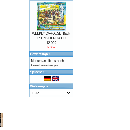
WEEKLY CAROUSE: Back
To CaliVOERDia CD
12.00€
5.00€
Bewertungen
Momentan gibt es noch
keine Bewertungen
Sprachen
Währungen