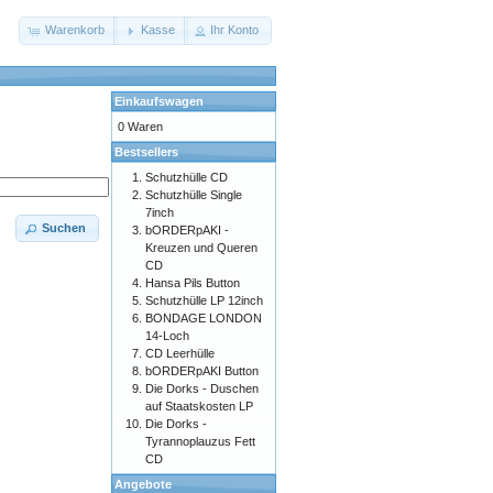
Warenkorb
Kasse
Ihr Konto
Einkaufswagen
0 Waren
Bestsellers
Schutzhülle CD
Schutzhülle Single
7inch
Suchen
bORDERpAKI -
Kreuzen und Queren
CD
Hansa Pils Button
Schutzhülle LP 12inch
BONDAGE LONDON
14-Loch
CD Leerhülle
bORDERpAKI Button
Die Dorks - Duschen
auf Staatskosten LP
Die Dorks -
Tyrannoplauzus Fett
CD
Angebote