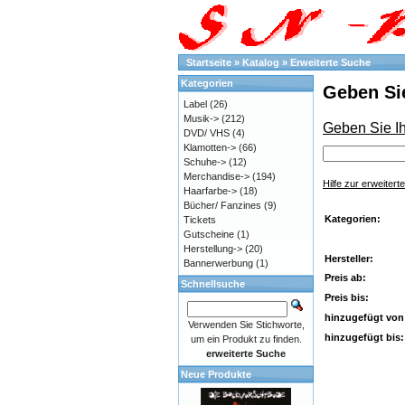
Startseite
»
Katalog
»
Erweiterte Suche
Kategorien
Geben Sie
Label
(26)
Musik->
(212)
Geben Sie Ih
DVD/ VHS
(4)
Klamotten->
(66)
Schuhe->
(12)
Merchandise->
(194)
Hilfe zur erweiter
Haarfarbe->
(18)
Bücher/ Fanzines
(9)
Kategorien:
Tickets
Gutscheine
(1)
Herstellung->
(20)
Hersteller:
Bannerwerbung
(1)
Preis ab:
Schnellsuche
Preis bis:
hinzugefügt von
Verwenden Sie Stichworte,
hinzugefügt bis:
um ein Produkt zu finden.
erweiterte Suche
Neue Produkte