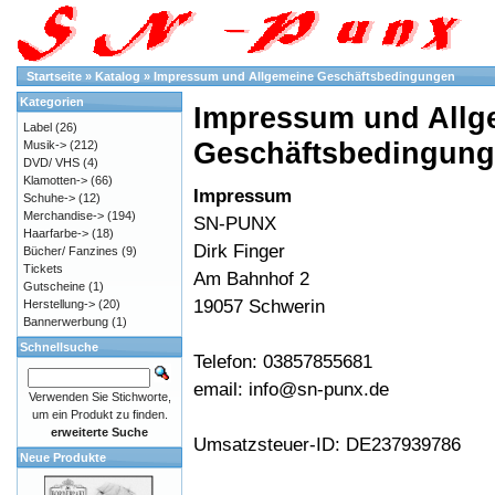
Startseite
»
Katalog
»
Impressum und Allgemeine Geschäftsbedingungen
Kategorien
Impressum und Allg
Label
(26)
Geschäftsbedingun
Musik->
(212)
DVD/ VHS
(4)
Klamotten->
(66)
Impressum
Schuhe->
(12)
Merchandise->
(194)
SN-PUNX
Haarfarbe->
(18)
Dirk Finger
Bücher/ Fanzines
(9)
Tickets
Am Bahnhof 2
Gutscheine
(1)
19057 Schwerin
Herstellung->
(20)
Bannerwerbung
(1)
Schnellsuche
Telefon: 03857855681
email: info@sn-punx.de
Verwenden Sie Stichworte,
um ein Produkt zu finden.
erweiterte Suche
Umsatzsteuer-ID: DE237939786
Neue Produkte