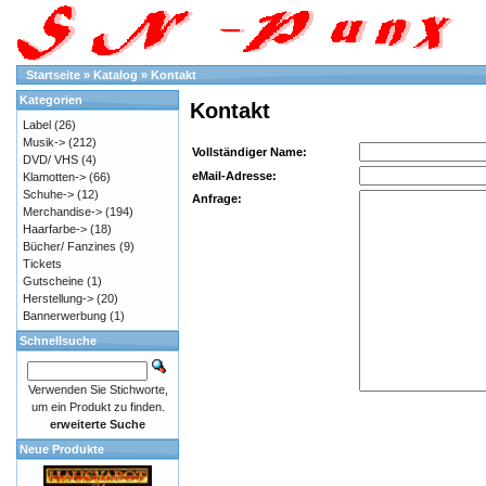
Startseite
»
Katalog
»
Kontakt
Kategorien
Kontakt
Label
(26)
Musik->
(212)
Vollständiger Name:
DVD/ VHS
(4)
eMail-Adresse:
Klamotten->
(66)
Schuhe->
(12)
Anfrage:
Merchandise->
(194)
Haarfarbe->
(18)
Bücher/ Fanzines
(9)
Tickets
Gutscheine
(1)
Herstellung->
(20)
Bannerwerbung
(1)
Schnellsuche
Verwenden Sie Stichworte,
um ein Produkt zu finden.
erweiterte Suche
Neue Produkte