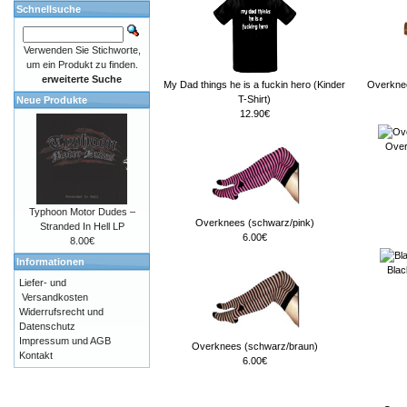
Schnellsuche
Verwenden Sie Stichworte,
um ein Produkt zu finden.
erweiterte Suche
My Dad things he is a fuckin hero (Kinder
Overknee
T-Shirt)
Neue Produkte
12.90€
Over
Typhoon Motor Dudes ‎–
Overknees (schwarz/pink)
Stranded In Hell LP
6.00€
8.00€
Informationen
Blac
Liefer- und
Versandkosten
Widerrufsrecht und
Datenschutz
Impressum und AGB
Overknees (schwarz/braun)
Kontakt
6.00€