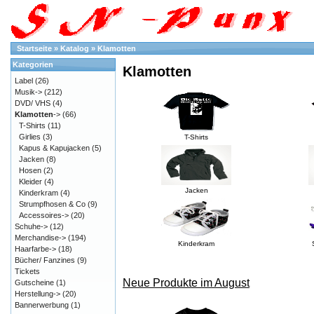
Startseite
»
Katalog
»
Klamotten
Kategorien
Klamotten
Label
(26)
Musik->
(212)
DVD/ VHS
(4)
Klamotten
->
(66)
T-Shirts
(11)
Girlies
(3)
T-Shirts
Kapus & Kapujacken
(5)
Jacken
(8)
Hosen
(2)
Kleider
(4)
Jacken
Kinderkram
(4)
Strumpfhosen & Co
(9)
Accessoires->
(20)
Schuhe->
(12)
Merchandise->
(194)
Kinderkram
Haarfarbe->
(18)
Bücher/ Fanzines
(9)
Tickets
Neue Produkte im August
Gutscheine
(1)
Herstellung->
(20)
Bannerwerbung
(1)