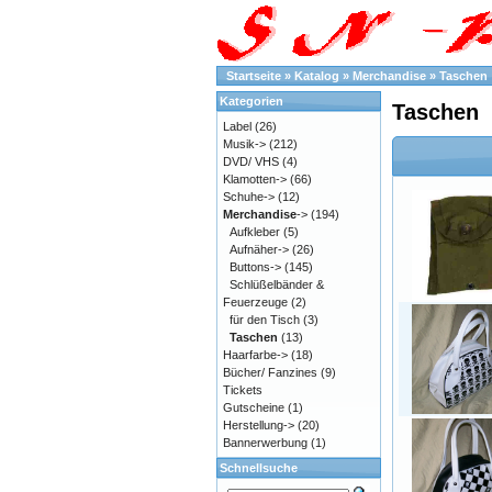
Startseite
»
Katalog
»
Merchandise
»
Taschen
Kategorien
Taschen
Label
(26)
Musik->
(212)
DVD/ VHS
(4)
Klamotten->
(66)
Schuhe->
(12)
Merchandise
->
(194)
Aufkleber
(5)
Aufnäher->
(26)
Buttons->
(145)
Schlüßelbänder &
Feuerzeuge
(2)
für den Tisch
(3)
Taschen
(13)
Haarfarbe->
(18)
Bücher/ Fanzines
(9)
Tickets
Gutscheine
(1)
Herstellung->
(20)
Bannerwerbung
(1)
Schnellsuche