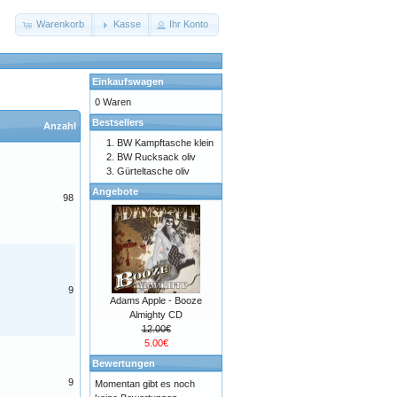
Warenkorb
Kasse
Ihr Konto
Einkaufswagen
0 Waren
Bestsellers
Anzahl
BW Kampftasche klein
BW Rucksack oliv
Gürteltasche oliv
Angebote
98
9
Adams Apple - Booze
Almighty CD
12.00€
5.00€
Bewertungen
9
Momentan gibt es noch