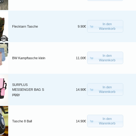
In den
Flecktarn Tasche
9.90€
Warenkorb
In den
BW Kampftasche klein
11.00€
Warenkorb
SURPLUS
In den
MESSENGER BAG S
14.90€
Warenkorb
piggy
In den
Tasche 8 Ball
14.90€
Warenkorb