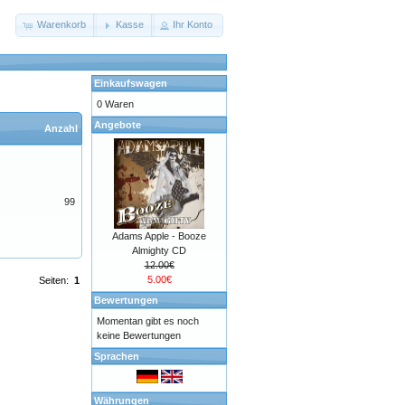
Warenkorb
Kasse
Ihr Konto
Einkaufswagen
0 Waren
Angebote
Anzahl
99
Adams Apple - Booze
Almighty CD
12.00€
5.00€
Seiten:
1
Bewertungen
Momentan gibt es noch
keine Bewertungen
Sprachen
Währungen