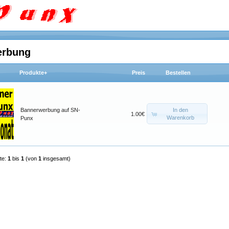
erbung
Produkte+
Preis
Bestellen
In den
Bannerwerbung auf SN-
1.00€
Warenkorb
Punx
te:
1
bis
1
(von
1
insgesamt)