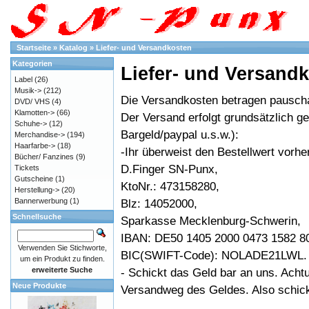
Startseite
»
Katalog
»
Liefer- und Versandkosten
Kategorien
Liefer- und Versand
Label
(26)
Musik->
(212)
Die Versandkosten betragen pauscha
DVD/ VHS
(4)
Klamotten->
(66)
Der Versand erfolgt grundsätzlich 
Schuhe->
(12)
Bargeld/paypal u.s.w.):
Merchandise->
(194)
Haarfarbe->
(18)
-Ihr überweist den Bestellwert vorhe
Bücher/ Fanzines
(9)
D.Finger SN-Punx,
Tickets
Gutscheine
(1)
KtoNr.: 473158280,
Herstellung->
(20)
Bannerwerbung
(1)
Blz: 14052000,
Schnellsuche
Sparkasse Mecklenburg-Schwerin,
IBAN: DE50 1405 2000 0473 1582 8
Verwenden Sie Stichworte,
BIC(SWIFT-Code): NOLADE21LWL.
um ein Produkt zu finden.
erweiterte Suche
- Schickt das Geld bar an uns. Acht
Neue Produkte
Versandweg des Geldes. Also schickt