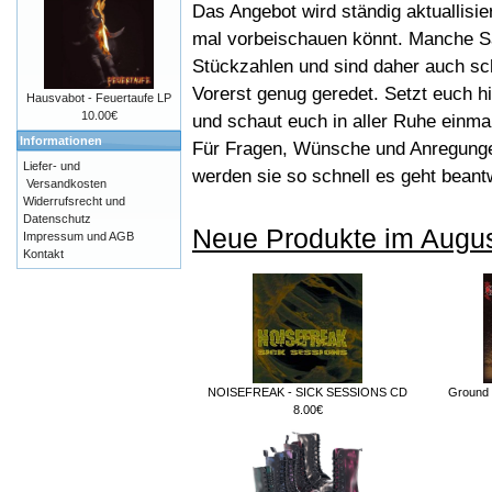
Das Angebot wird ständig aktuallisier
mal vorbeischauen könnt. Manche S
Stückzahlen und sind daher auch sc
Vorerst genug geredet. Setzt euch hi
Hausvabot - Feuertaufe LP
10.00€
und schaut euch in aller Ruhe einm
Informationen
Für Fragen, Wünsche und Anregungen
Liefer- und
werden sie so schnell es geht bean
Versandkosten
Widerrufsrecht und
Datenschutz
Neue Produkte im Augu
Impressum und AGB
Kontakt
NOISEFREAK - SICK SESSIONS CD
Ground 
8.00€