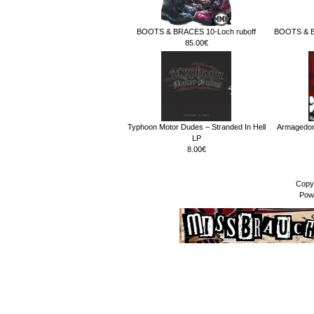
BOOTS & BRACES 10-Loch ruboff
BOOTS & B
85.00€
Typhoon Motor Dudes ‎– Stranded In Hell
Armagedon
LP
8.00€
Copy
Pow