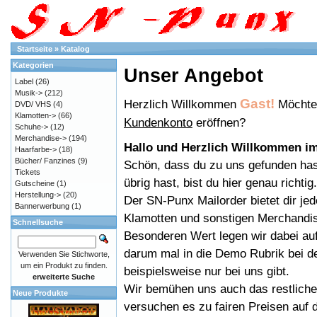
Startseite
»
Katalog
Kategorien
Unser Angebot
Label
(26)
Musik->
(212)
Gast!
Herzlich Willkommen
Möchte
DVD/ VHS
(4)
Klamotten->
(66)
Kundenkonto
eröffnen?
Schuhe->
(12)
Merchandise->
(194)
Hallo und Herzlich Willkommen i
Haarfarbe->
(18)
Bücher/ Fanzines
(9)
Schön, dass du zu uns gefunden has
Tickets
übrig hast, bist du hier genau richtig.
Gutscheine
(1)
Herstellung->
(20)
Der SN-Punx Mailorder bietet dir je
Bannerwerbung
(1)
Klamotten und sonstigen Merchandi
Schnellsuche
Besonderen Wert legen wir dabei au
darum mal in die Demo Rubrik bei de
Verwenden Sie Stichworte,
um ein Produkt zu finden.
beispielsweise nur bei uns gibt.
erweiterte Suche
Wir bemühen uns auch das restliche
Neue Produkte
versuchen es zu fairen Preisen auf