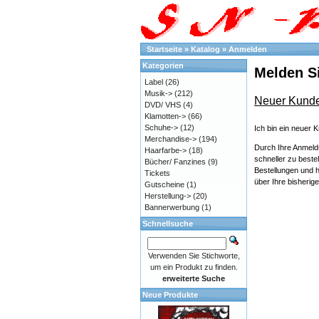
Startseite
»
Katalog
»
Anmelden
Kategorien
Melden Si
Label
(26)
Musik->
(212)
Neuer Kund
DVD/ VHS
(4)
Klamotten->
(66)
Schuhe->
(12)
Ich bin ein neuer 
Merchandise->
(194)
Durch Ihre Anmeld
Haarfarbe->
(18)
schneller zu bestel
Bücher/ Fanzines
(9)
Bestellungen und h
Tickets
über Ihre bisherig
Gutscheine
(1)
Herstellung->
(20)
Bannerwerbung
(1)
Schnellsuche
Verwenden Sie Stichworte,
um ein Produkt zu finden.
erweiterte Suche
Neue Produkte