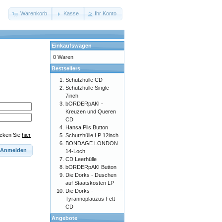
Warenkorb
Kasse
Ihr Konto
Einkaufswagen
0 Waren
Bestsellers
Schutzhülle CD
Schutzhülle Single
7inch
bORDERpAKI -
Kreuzen und Queren
CD
Hansa Pils Button
icken Sie
hier
Schutzhülle LP 12inch
BONDAGE LONDON
Anmelden
14-Loch
CD Leerhülle
bORDERpAKI Button
Die Dorks - Duschen
auf Staatskosten LP
Die Dorks -
Tyrannoplauzus Fett
CD
Angebote