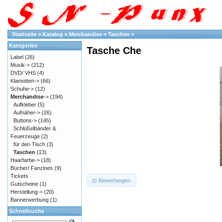
Startseite
»
Katalog
»
Merchandise
»
Taschen
»
Kategorien
Tasche Che
Label
(26)
Musik->
(212)
DVD/ VHS
(4)
Klamotten->
(66)
Schuhe->
(12)
Merchandise
->
(194)
Aufkleber
(5)
Aufnäher->
(26)
Buttons->
(145)
Schlüßelbänder &
Feuerzeuge
(2)
für den Tisch
(3)
Taschen
(13)
Haarfarbe->
(18)
Bücher/ Fanzines
(9)
Tickets
Bewertungen
Gutscheine
(1)
Herstellung->
(20)
Bannerwerbung
(1)
Schnellsuche