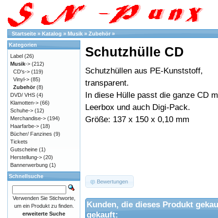
Startseite
»
Katalog
»
Musik
»
Zubehör
»
Kategorien
Schutzhülle CD
Label
(26)
Musik
->
(212)
Schutzhüllen aus PE-Kunststoff,
CD's->
(119)
Vinyl->
(85)
transparent.
Zubehör
(8)
In diese Hülle passt die ganze CD m
DVD/ VHS
(4)
Klamotten->
(66)
Leerbox und auch Digi-Pack.
Schuhe->
(12)
Größe: 137 x 150 x 0,10 mm
Merchandise->
(194)
Haarfarbe->
(18)
Bücher/ Fanzines
(9)
Tickets
Gutscheine
(1)
Herstellung->
(20)
Bannerwerbung
(1)
Schnellsuche
Bewertungen
Verwenden Sie Stichworte,
Kunden, die dieses Produkt gekau
um ein Produkt zu finden.
gekauft:
erweiterte Suche