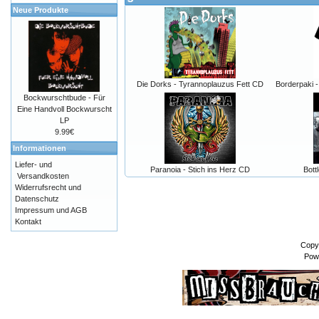
Neue Produkte
Die Dorks - Tyrannoplauzus Fett CD
Borderpaki -
Bockwurschtbude - Für
Eine Handvoll Bockwurscht
LP
9.99€
Informationen
Liefer- und
Paranoia - Stich ins Herz CD
Bott
Versandkosten
Widerrufsrecht und
Datenschutz
Impressum und AGB
Kontakt
Copy
Pow